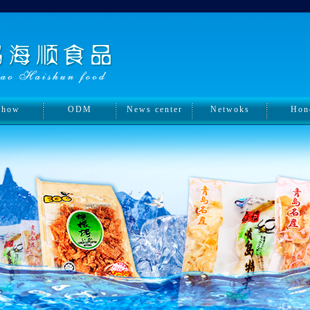
Show
ODM
News center
Netwoks
Hon