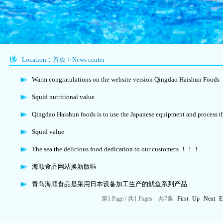
Location：
首页
>
News center
Warm congratulations on the website version Qingdao Haishun Foods
Squid nutritional value
Qingdao Haishun foods is to use the Japanese equipment and process th
Squid value
The sea the delicious food dedication to our customers ！！！
海顺食品网站换新版啦
青岛海顺食品是采用日本设备加工生产的鱿鱼系列产品
第
1
Page /
共
1
Pages
共
7
条
First
Up
Next
E