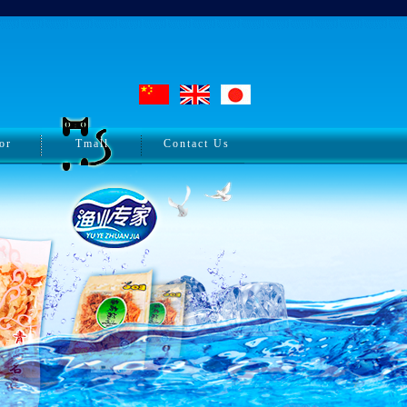
or
Tmall
Contact Us