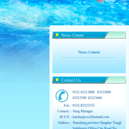
News Center
News Center
Contact Us
0532-82513888 83553099
83553599 82525666
Fax：
0532-82525555
Contacts：
Jiang Manager
M S N：
haishunjww@hotmail.com
Address：
Shandong province Qingdao Tongji
Subdistrict Office City Road No.