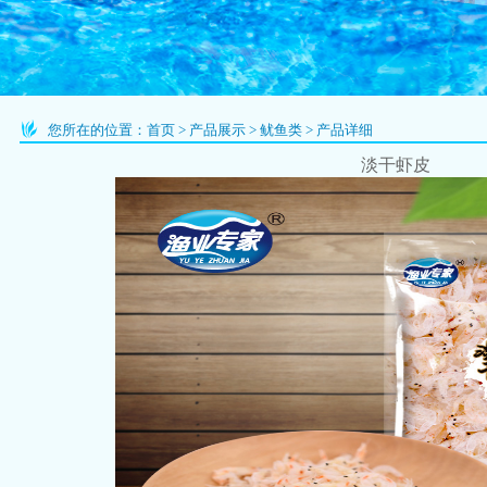
您所在的位置：
首页
>
产品展示
>
鱿鱼类
>
产品详细
淡干虾皮