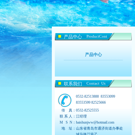
ProductCont
产品中心
产品中心
Contact Us
联系我们
0532-82513888 83553099
83553599 82525666
传 真：
0532-82525555
联 系 人：
江经理
M S N：
haishunjww@hotmail.com
地 址：
山东省青岛市通济街道办事处
城马路77号乙